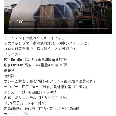
ドームテントの組み立てキットです。
冬のキャンプ場、宿泊施設離れ、個室レストランに。
コロナ対策費用でご購入頂くことも可能です。
〈サイズ〉
広さ5mx5m 高さ3m 重量350kg 65万円
広さ6mx6m 高さ3.5m 重量470kg 70万
※税別
<仕様>
フレーム材質：鉄 (溶融亜鉛メッキ＋白色粉体塗装済み）
外カバー：PVC (防水、難燃、紫外線対策加工済み)
アンカー：鉄 (溶融亜鉛メッキ済）
内幕：ポリエステル（防カビ加工済み）
ドア(電子カードキー付き)
内幕(断熱)：色は白（防カビ加工済み）12㎜厚
カーテン：グレー