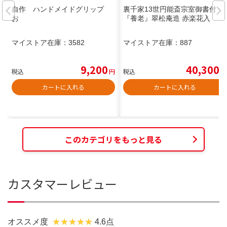
自作 ハンドメイドグリップ
裏千家13世円能斎宗室御書付 銘
お
『養老』翠松庵造 赤楽花入
マイストア在庫：
3582
マイストア在庫：
887
9,200
40,300
税込
円
税込
円
カートに入れる
カートに入れる
このカテゴリをもっと見る
カスタマーレビュー
オススメ度
4.6点